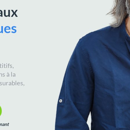
aux
ues
itifs,
s à la
surables,
nant