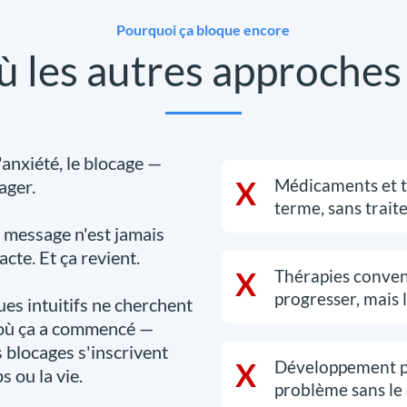
Pourquoi ça bloque encore
où les autres approche
'anxiété, le blocage —
X
Médicaments et t
ager.
terme, sans traite
e message n'est jamais
cte. Et ça revient.
X
Thérapies conven
progresser, mais 
es intuitifs ne cherchent
là où ça a commencé —
s blocages s'inscrivent
X
Développement p
 ou la vie.
problème sans le