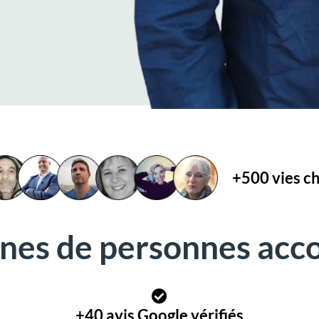
+500 vies c
ines de personnes ac
+40 avis Google vérifiés