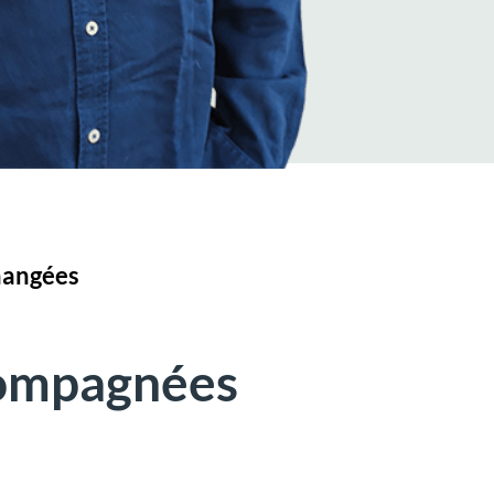
hangées
compagnées