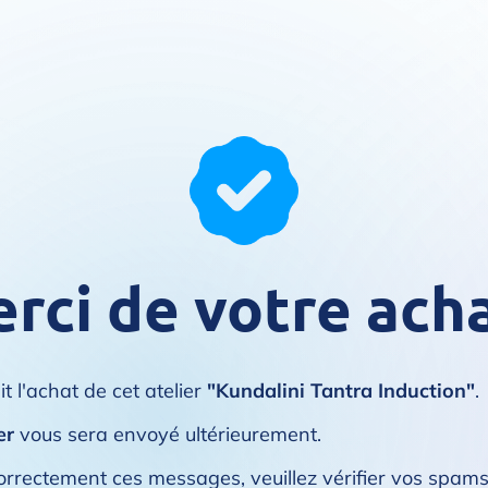
rci de votre acha
t l'achat de cet atelier
"Kundalini Tantra Induction"
.
er
vous sera envoyé ultérieurement.
orrectement ces messages, veuillez vérifier vos spams